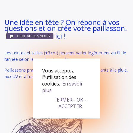
Une idée en tête ? On répond à vos
questions et on crée votre paillasson.
ici !
Les teintes et tailles (±3 cm) peuvent varier légèrement au fil de
l’année selon les cordes disponibles.
Paillassons pratiques et durables, antitache, résistants à la pluie,
Vous acceptez
aux UV et à l’usure.
l"utilisation des
cookies.
En savoir
plus
FERMER - OK -
ACCEPTER